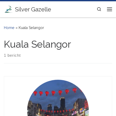
Ga naar inhoud
Silver Gazelle
Search
Me
Home
»
Kuala Selangor
Kuala Selangor
1 bericht