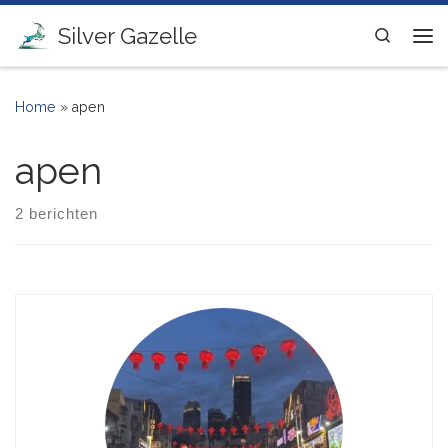
Ga naar inhoud
Silver Gazelle
Search
Me
Home
»
apen
apen
2 berichten