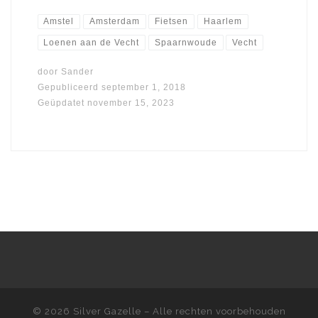
Amstel
Amsterdam
Fietsen
Haarlem
Loenen aan de Vecht
Spaarnwoude
Vecht
door
Sander
Gepubliceerd
september 1, 2018
Geüpdatet
november 15, 2023
© 2026
Silver Gazelle
– Alle rechten voorbehouden