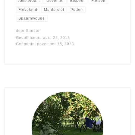
Amsterdam
Deventer
Elspeet
Fietsen
Flevoland
Muiderslot
Putten
Spaarnwoude
door
Sander
Gepubliceerd
april 22, 2018
Geüpdatet
november 15, 2023