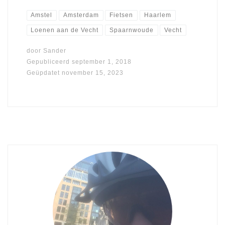
Amstel
Amsterdam
Fietsen
Haarlem
Loenen aan de Vecht
Spaarnwoude
Vecht
door
Sander
Gepubliceerd
september 1, 2018
Geüpdatet
november 15, 2023