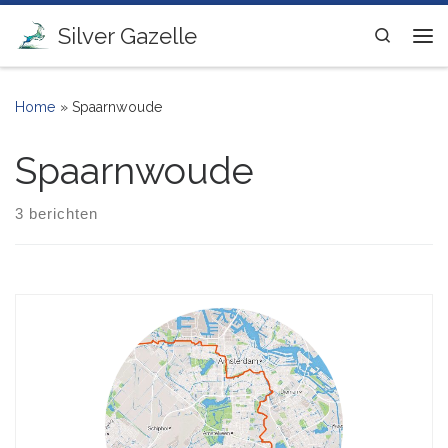
Ga naar inhoud
Silver Gazelle
Search
Me
Home
»
Spaarnwoude
Spaarnwoude
3 berichten