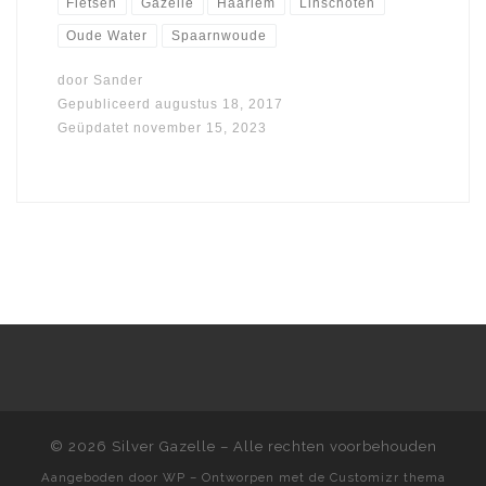
Fietsen
Gazelle
Haarlem
Linschoten
Oude Water
Spaarnwoude
door
Sander
Gepubliceerd
augustus 18, 2017
Geüpdatet
november 15, 2023
© 2026
Silver Gazelle
– Alle rechten voorbehouden
Aangeboden door
WP
– Ontworpen met de
Customizr thema