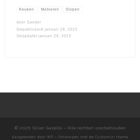
Keuken
Metselen
Slopen
door
Sander
Gepubliceerd
januari 29, 2023
Geüpdatet
januari 29, 2023
© 2026
Silver Gazelle
– Alle rechten voorbehouden
Aangeboden door
WP
– Ontworpen met de
Customizr thema