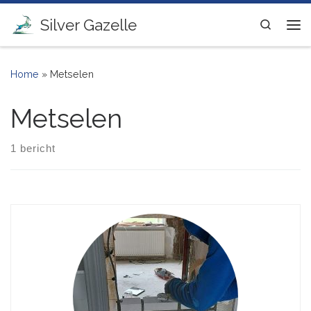
Ga naar inhoud
Silver Gazelle
Search
Me
Home
»
Metselen
Metselen
1 bericht