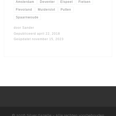
Amsterdam
Deventer
Elspeet
Fietsen
Flevoland
Muiderslot
Putten
Spaarnwoude
door
Sander
Gepubliceerd
april 22, 2018
Geüpdatet
november 15, 2023
© 2026
Silver Gazelle
– Alle rechten voorbehouden