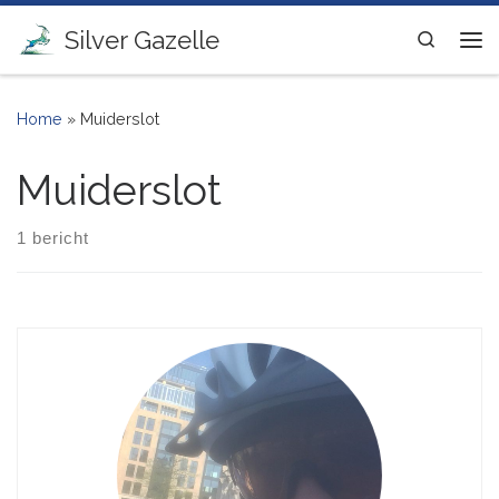
Ga naar inhoud
Silver Gazelle
Search
Me
Home
»
Muiderslot
Muiderslot
1 bericht