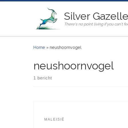
Ga naar inhoud
Silver Gazell
There's no point living if you can't fee
Home
»
neushoornvogel
neushoornvogel
1 bericht
MALEISIË