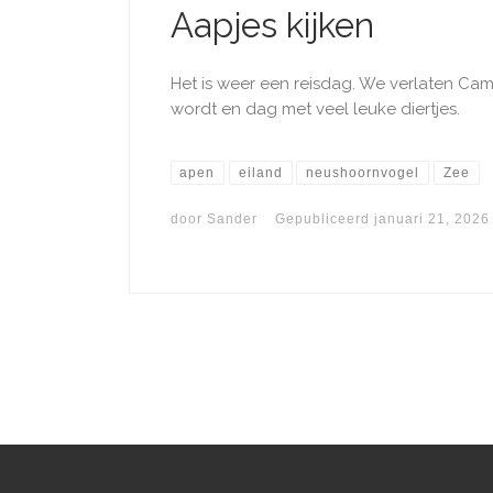
Aapjes kijken
Het is weer een reisdag. We verlaten Cam
wordt en dag met veel leuke diertjes. ​
apen
eiland
neushoornvogel
Zee
door
Sander
Gepubliceerd
januari 21, 2026