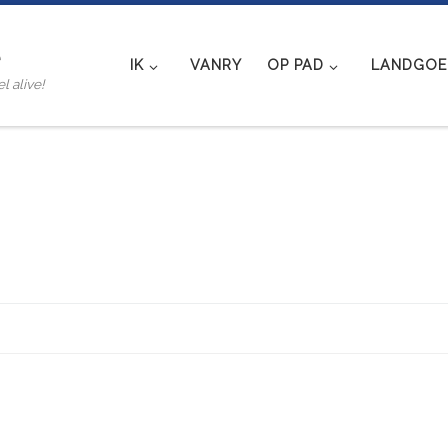
e
IK
VANRY
OP PAD
LANDGOED
l alive!