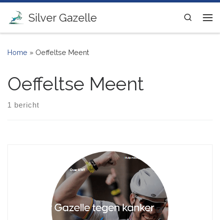
Ga naar inhoud
Silver Gazelle
Search
Me
Home
»
Oeffeltse Meent
Oeffeltse Meent
1 bericht