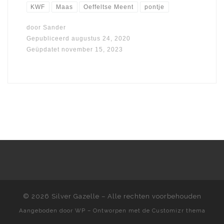
KWF
Maas
Oeffeltse Meent
pontje
door
Sander
Gepubliceerd
augustus 24, 2020
Geüpdatet
november 15, 2023
© 2026
Silver Gazelle
– Alle rechten voorbehouden
Aangeboden door
WP
– Ontworpen met de
Customizr thema