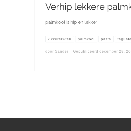
Verhip lekkere palm
palmkool is hip en lekker
kikkererwten
palmkool
pasta
tagliat
door
Sander
Gepubliceerd
december 28, 2