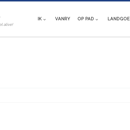
e
IK
VANRY
OP PAD
LANDGOED
l alive!