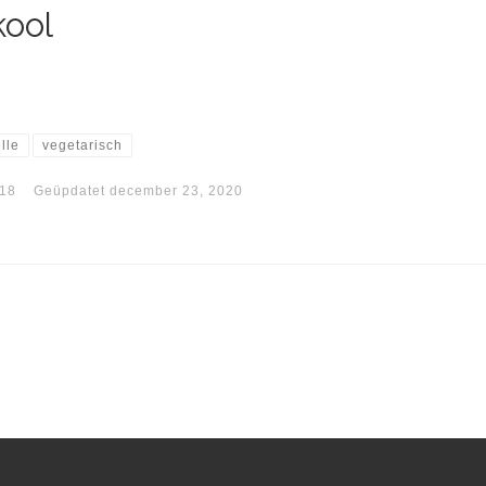
kool
elle
vegetarisch
018
Geüpdatet
december 23, 2020