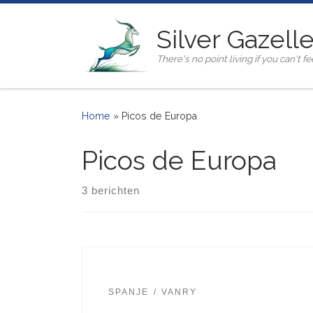
Ga naar inhoud
Silver Gazell
There's no point living if you can't fee
Home
»
Picos de Europa
Picos de Europa
3 berichten
SPANJE
VANRY