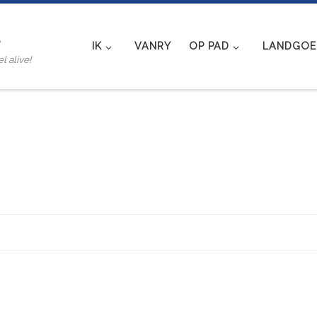
e
IK
VANRY
OP PAD
LANDGOED
l alive!