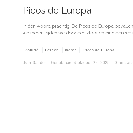
Picos de Europa
In één woord prachtig! De Picos de Europa bevall
we meren, rijden we door een kloof en eindigen we m
Asturië
Bergen
meren
Picos de Europa
door
Sander
Gepubliceerd
oktober 22, 2025
Geüpdate