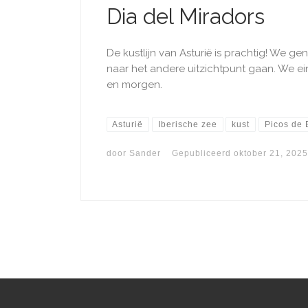
Dia del Miradors
De kustlijn van Asturië is prachtig! We g
naar het andere uitzichtpunt gaan. We e
en morgen.
Asturië
Iberische zee
kust
Picos de 
door
Sander
Gepubliceerd
oktober 21, 2025