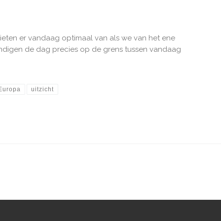
enieten er vandaag optimaal van als we van het ene
indigen de dag precies op de grens tussen vandaag
Europa
uitzicht