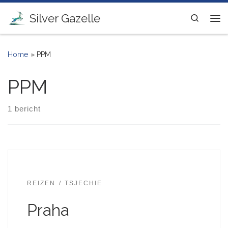
Ga naar inhoud
Silver Gazelle
Search
Me
Home
»
PPM
PPM
1 bericht
REIZEN
TSJECHIE
Praha