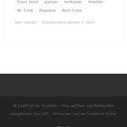
Franz Josef
gletsjer
helikopter
Hokitika
Mt. Cook
Rapahoe
West Coast
door
Sander
Gepubliceerd
januari 3, 2024
© 2026
Silver Gazelle
– Alle rechten voorbehouden
Aangeboden door
WP
– Ontworpen met de
Customizr thema