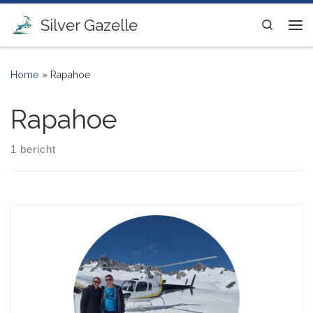
Ga naar inhoud
Silver Gazelle
Search
Me
Home
»
Rapahoe
Rapahoe
1 bericht