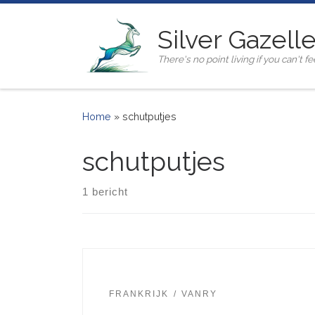
Ga naar inhoud
Silver Gazell
There's no point living if you can't fee
Home
»
schutputjes
schutputjes
1 bericht
FRANKRIJK
VANRY