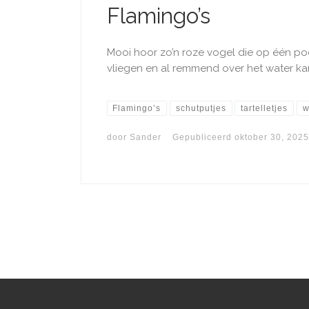
Flamingo’s
Mooi hoor zo’n roze vogel die op één poot
vliegen en al remmend over het water kan ​
Flamingo’s
schutputjes
tartelletjes
w
door
Sander
Gepubliceerd
oktober 30, 2025