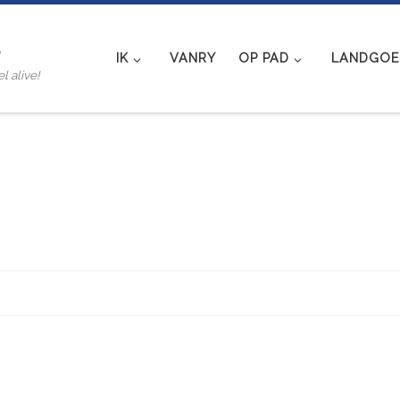
e
IK
VANRY
OP PAD
LANDGOED
l alive!