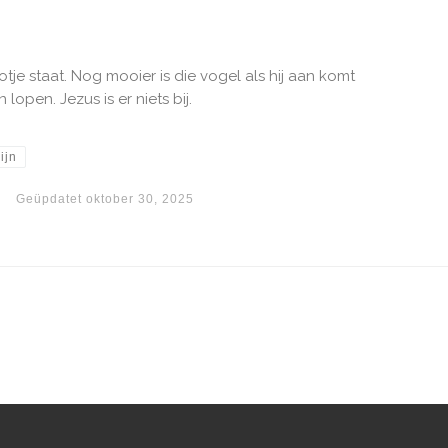
je staat. Nog mooier is die vogel als hij aan komt
lopen. Jezus is er niets bij.
ijn
Geüpdatet
oktober 30, 2025