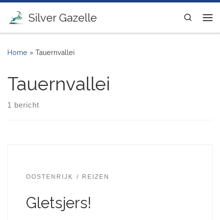
Ga naar inhoud
Silver Gazelle
Search
Me
Home
»
Tauernvallei
Tauernvallei
1 bericht
OOSTENRIJK
REIZEN
Gletsjers!