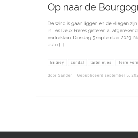
Op naar de Bourgog
De wind is gaan liggen en de vliegen zij
in Les Deux Frères gisteren al afgereke
vertrekken. Dinsdag 5 september 2023. Na
auto […]
Britney
condal
tartelletjes
Terre Fer
door
Sander
Gepubliceerd
september 5, 20