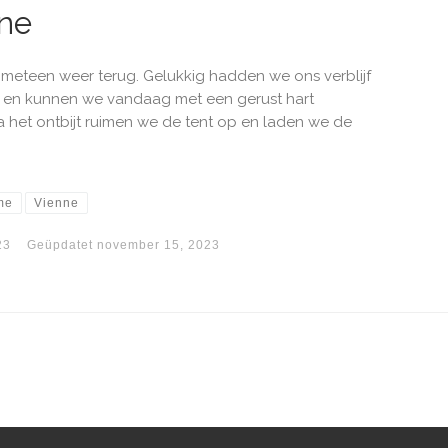
ne
n meteen weer terug. Gelukkig hadden we ons verblijf
nd en kunnen we vandaag met een gerust hart
 het ontbijt ruimen we de tent op en laden we de
me
Vienne
23
Geüpdatet
november 15, 2023