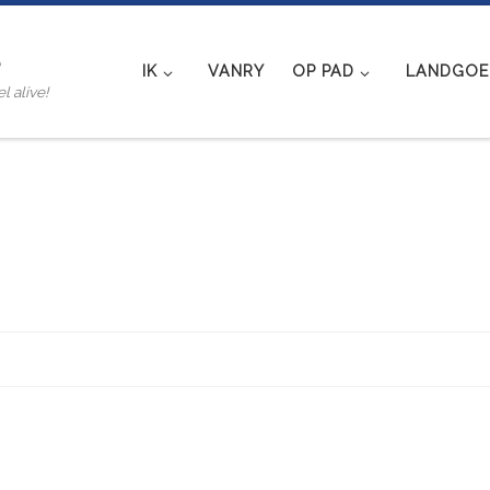
e
IK
VANRY
OP PAD
LANDGOED
l alive!