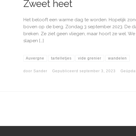
Zweet heet
Het belooft een warme dag te worden. Hopelijk zonde
boven op de berg. Zondag 3 september 2023. De dag 
breken. Ze ziet geen vliegen, maar hoort ze wel. W
slapen […]
Auvergne
tartelletjes
vide grenier
wandelen
door
Sander
Gepubliceerd
september 3, 2023
Geüpda