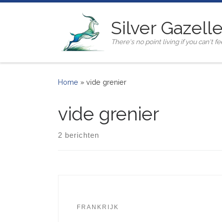
Ga naar inhoud
Silver Gazell
There's no point living if you can't fee
Home
»
vide grenier
vide grenier
2 berichten
FRANKRIJK