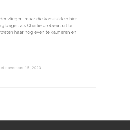
r vliegen, maar die kans is klein hier
begint als Charlie probeert uit te
e weten haar nog even te kalmeren en
tet
november 15, 2023