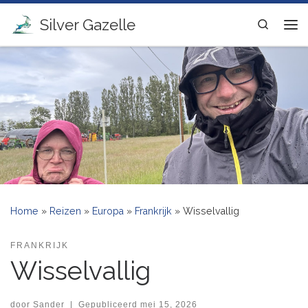
Ga naar inhoud
Silver Gazelle
Search
Me
Home
»
Reizen
»
Europa
»
Frankrijk
»
Wisselvallig
FRANKRIJK
Wisselvallig
door
Sander
|
Gepubliceerd
mei 15, 2026