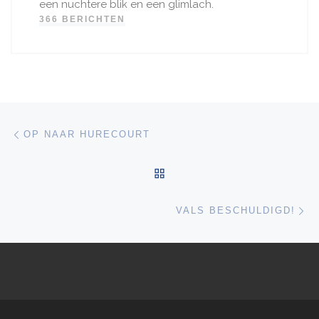
een nuchtere blik en een glimlach.
366 BERICHTEN
Bericht navigatie
Vorig bericht
OP NAAR HURECOURT
TERUG NAAR BERICHTEN
Vo
VALS BESCHULDIGD!