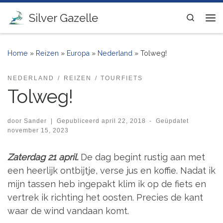
Ga naar inhoud
Silver Gazelle
Search
Me
Home
»
Reizen
»
Europa
»
Nederland
»
Tolweg!
NEDERLAND
REIZEN
TOURFIETS
Tolweg!
door
Sander
|
Gepubliceerd
april 22, 2018
-
Geüpdatet
november 15, 2023
Zaterdag 21 april.
De dag begint rustig aan met
een heerlijk ontbijtje, verse jus en koffie. Nadat ik
mijn tassen heb ingepakt klim ik op de fiets en
vertrek ik richting het oosten. Precies de kant
waar de wind vandaan komt.