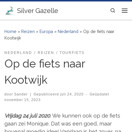
Ga naar inhoud
Silver Gazelle
Search
Me
Home
»
Reizen
»
Europa
»
Nederland
»
Op de fiets naar
Kootwijk
NEDERLAND
REIZEN
TOURFIETS
Op de fiets naar
Kootwijk
door
Sander
|
Gepubliceerd
juli 24, 2020
-
Geüpdatet
november 15, 2023
Vrijdag 24 juli 2020
. We kunnen ook op de fiets
gaan zei Monique. Dat was een goed, maar
bovenal moedig idee! Vandaag is het zover, na