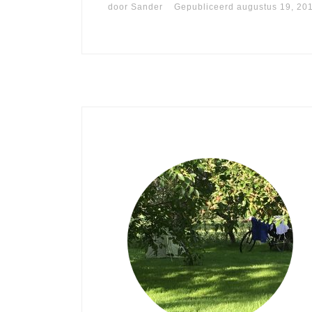
door
Sander
Gepubliceerd
augustus 19, 20