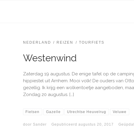
NEDERLAND
REIZEN
TOURFIETS
Westenwind
Zaterdag 19 augustus. De enige tafel op de camping 
hippiestel uit Arnhem. Mooi volk! De ouders van Otto 
gezellig. Ik krijg een wolkentoetje aangeboden, maa
Zondag 20 augustus. […]
Fietsen
Gazelle
Utrechtse Heuvelrug
Veluwe
door
Sander
Gepubliceerd
augustus 20, 2017
Geüpda