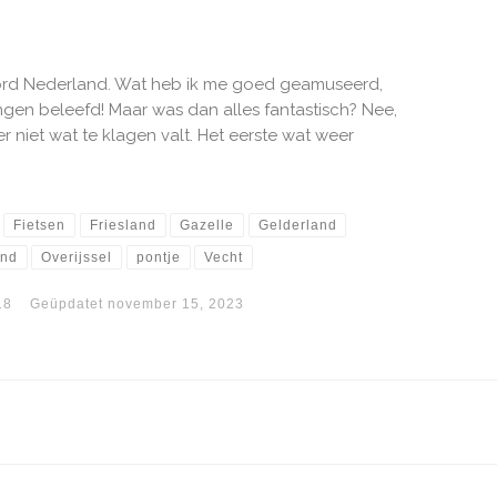
oord Nederland. Wat heb ik me goed geamuseerd,
en beleefd! Maar was dan alles fantastisch? Nee,
 er niet wat te klagen valt. Het eerste wat weer
Fietsen
Friesland
Gazelle
Gelderland
and
Overijssel
pontje
Vecht
18
Geüpdatet
november 15, 2023