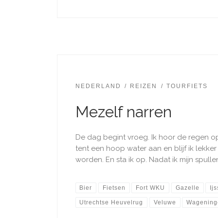
NEDERLAND
REIZEN
TOURFIETS
Mezelf narren
De dag begint vroeg. Ik hoor de regen o
tent een hoop water aan en blijf ik lekke
worden. En sta ik op. Nadat ik mijn spullen
Bier
Fietsen
Fort WKU
Gazelle
Ij
Utrechtse Heuvelrug
Veluwe
Wagening