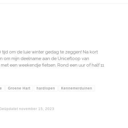
n) tijd om de luie winter gedag te zeggen! Na kort
en om mijn deelname aan de Unicefloop van
met een weekendje fietsen. Rond een uur of half 11
e
Groene Hart
hardlopen
Kennemerduinen
Geüpdatet
november 15, 2023