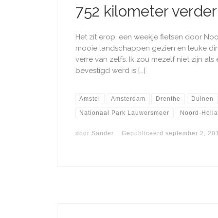
752 kilometer verder
Het zit erop, een weekje fietsen door N
mooie landschappen gezien en leuke ding
verre van zelfs. Ik zou mezelf niet zijn als
bevestigd werd is […]
Amstel
Amsterdam
Drenthe
Duinen
Nationaal Park Lauwersmeer
Noord-Holl
door
Sander
Gepubliceerd
september 2, 20