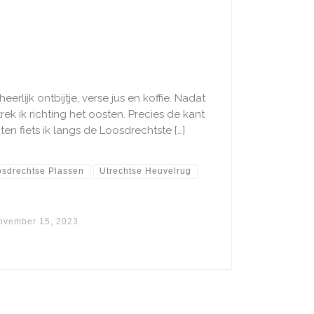
erlijk ontbijtje, verse jus en koffie. Nadat
trek ik richting het oosten. Precies de kant
n fiets ik langs de Loosdrechtste […]
osdrechtse Plassen
Utrechtse Heuvelrug
ovember 15, 2023