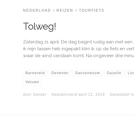
NEDERLAND
REIZEN
TOURFIETS
Tolweg!
Zaterdag 21 april. De dag begint rustig aan met een he
ik mijn tassen heb ingepakt klim ik op de fiets en ver
waar de wind vandaan komt. Na ongeveer drie minute
Barneveld
Deventer
Ganzenboom
Gazelle
Lo
Veluwe
door
Sander
Gepubliceerd
april 22, 2018
Geüpdatet
n