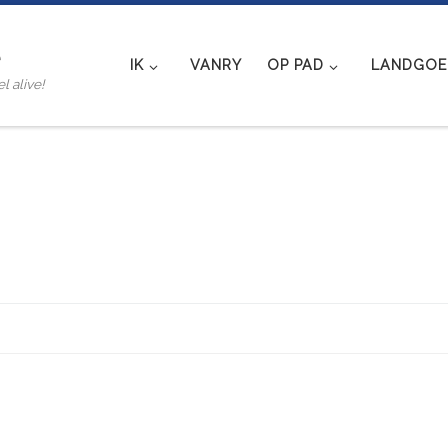
e
IK
VANRY
OP PAD
LANDGOED
l alive!