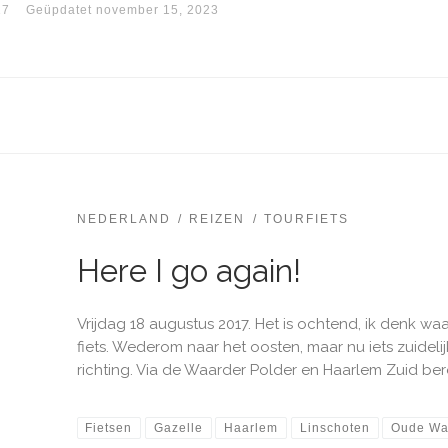
17
Geüpdatet
november 15, 2023
NEDERLAND
REIZEN
TOURFIETS
Here I go again!
Vrijdag 18 augustus 2017. Het is ochtend, ik denk wa
fiets. Wederom naar het oosten, maar nu iets zuidelijker 
richting. Via de Waarder Polder en Haarlem Zuid bereik 
Fietsen
Gazelle
Haarlem
Linschoten
Oude Wa