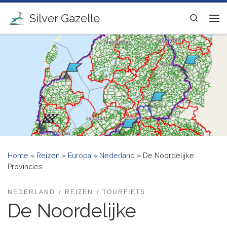
Ga naar inhoud
Silver Gazelle
Search
Me
Home
»
Reizen
»
Europa
»
Nederland
»
De Noordelijke
Provincies
NEDERLAND
REIZEN
TOURFIETS
De Noordelijke