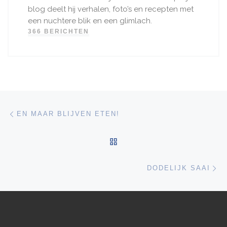
blog deelt hij verhalen, foto’s en recepten met
een nuchtere blik en een glimlach.
366 BERICHTEN
Bericht navigatie
Vorig bericht
EN MAAR BLIJVEN ETEN!
TERUG NAAR BERICHTEN
Vo
DODELIJK SAAI