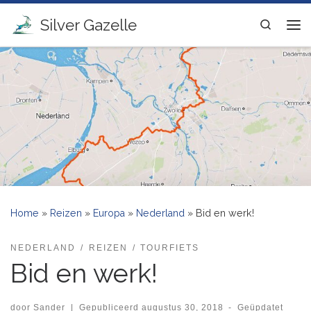
Ga naar inhoud
Silver Gazelle
Search
Me
Home
»
Reizen
»
Europa
»
Nederland
»
Bid en werk!
NEDERLAND
REIZEN
TOURFIETS
Bid en werk!
door
Sander
|
Gepubliceerd
augustus 30, 2018
-
Geüpdatet