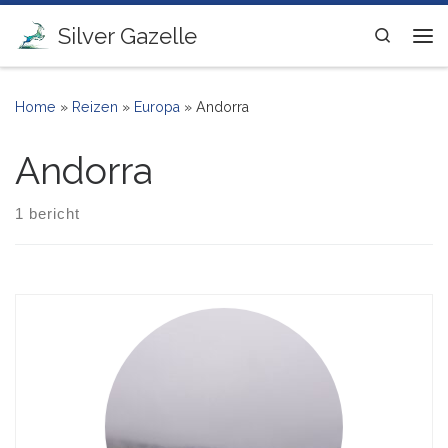
Ga naar inhoud
Silver Gazelle
Search
Me
Home
»
Reizen
»
Europa
»
Andorra
Andorra
1 bericht