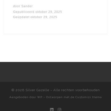
door
Sander
Gepubliceerd
oktober 29, 2025
Geüpdatet
oktober 29, 2025
© 2026
Silver Gazelle
– Alle rechten voorbehouden
Aangeboden door
WP
– Ontworpen met de
Customizr thema