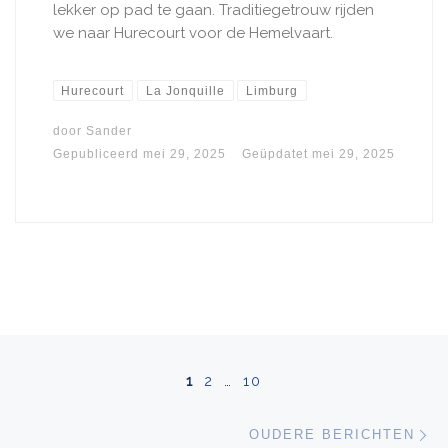
lekker op pad te gaan. Traditiegetrouw rijden
we naar Hurecourt voor de Hemelvaart.
Hurecourt
La Jonquille
Limburg
door
Sander
Gepubliceerd
mei 29, 2025
Geüpdatet
mei 29, 2025
Berichten navigatie
1
2
…
10
Ou
OUDERE BERICHTEN