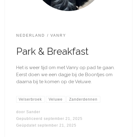
NEDERLAND
VANRY
Park & Breakfast
Het is weer tijd om met Vanry op pad te gaan.
Eerst doen we een dagje bij de Boontjes om
daarna bij te komen op de Veluwe.
Velserbroek
Veluwe
Zanderdennen
door
Sander
Gepubliceerd
september 21, 2025
Geüpdatet
september 21, 2025