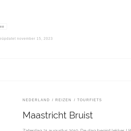
we
eüpdatet
november 15, 2023
NEDERLAND
REIZEN
TOURFIETS
Maastricht Bruist
Zaterdag 31 augustus 2019. De dag begint lekker. Uit