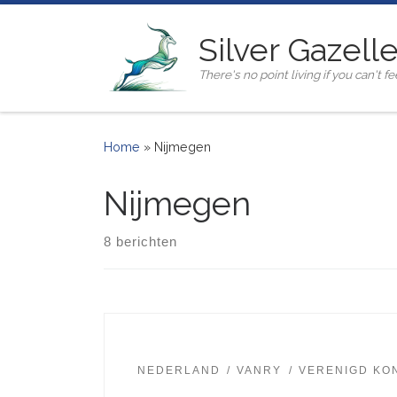
Ga naar inhoud
Silver Gazell
There's no point living if you can't fee
Home
»
Nijmegen
Nijmegen
8 berichten
NEDERLAND
VANRY
VERENIGD KO