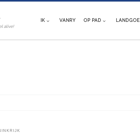
e
IK
VANRY
OP PAD
LANDGOED
l alive!
NINKRIJK