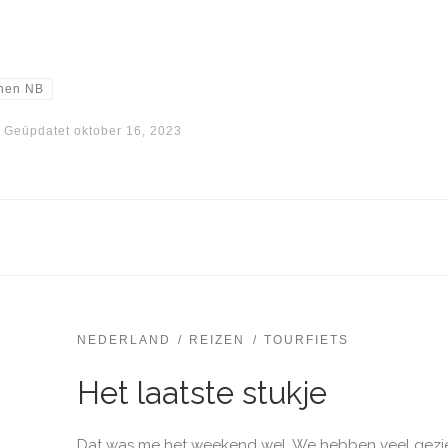
nen NB
Geüpdatet
oktober 16, 2023
NEDERLAND
REIZEN
TOURFIETS
Het laatste stukje
Dat was me het weekend wel. We hebben veel gezien,