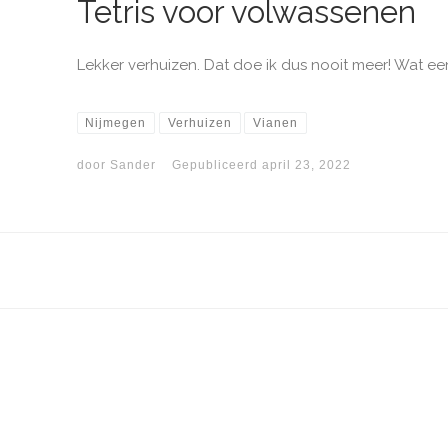
Tetris voor volwassenen
Lekker verhuizen. Dat doe ik dus nooit meer! Wat een b
Nijmegen
Verhuizen
Vianen
door
Sander
Gepubliceerd
april 23, 2022