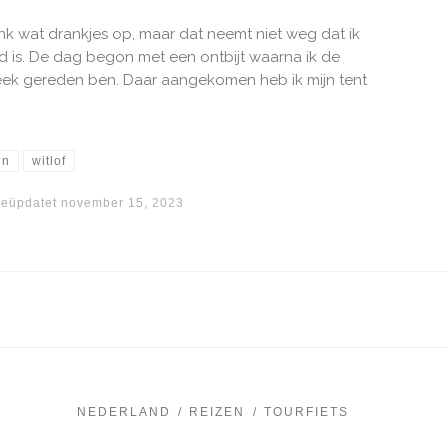
ink wat drankjes op, maar dat neemt niet weg dat ik
 is. De dag begon met een ontbijt waarna ik de
eek gereden ben. Daar aangekomen heb ik mijn tent
jn
witlof
eüpdatet
november 15, 2023
NEDERLAND
REIZEN
TOURFIETS