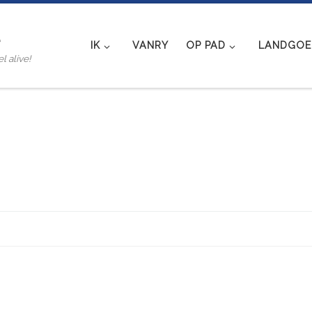
e
IK
VANRY
OP PAD
LANDGOED
l alive!