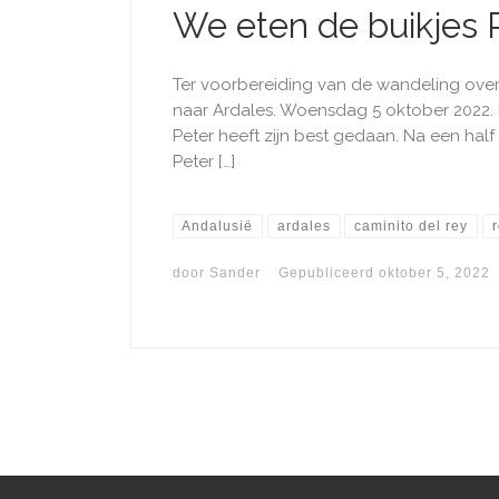
We eten de buikjes 
Ter voorbereiding van de wandeling over
naar Ardales. Woensdag 5 oktober 2022. D
Peter heeft zijn best gedaan. Na een half
Peter […]
Andalusië
ardales
caminito del rey
door
Sander
Gepubliceerd
oktober 5, 2022