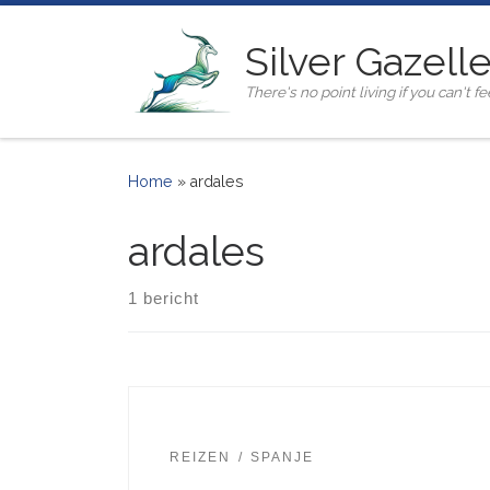
Ga naar inhoud
Silver Gazell
There's no point living if you can't fee
Home
»
ardales
ardales
1 bericht
REIZEN
SPANJE