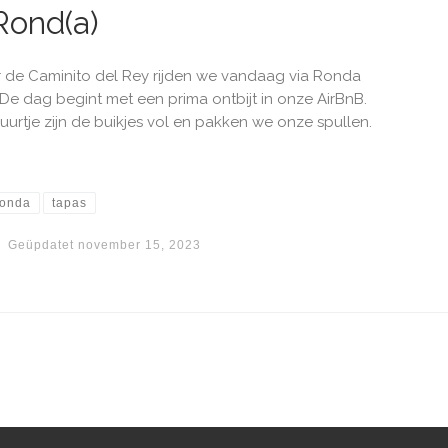
Rond(a)
 de Caminito del Rey rijden we vandaag via Ronda
e dag begint met een prima ontbijt in onze AirBnB.
 uurtje zijn de buikjes vol en pakken we onze spullen.
ronda
tapas
Geüpdatet
november 15, 2023