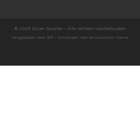
© 2026
Silver Gazelle
– Alle rechten voorbehouden
Aangeboden door
WP
– Ontworpen met de
Customizr thema