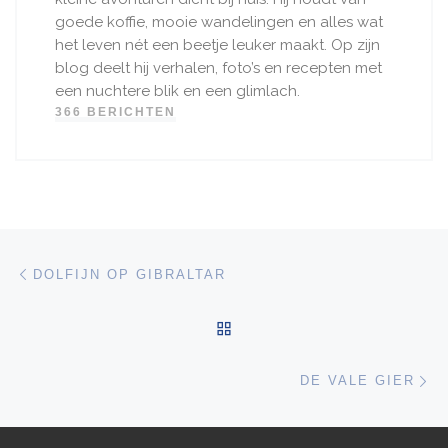
goede koffie, mooie wandelingen en alles wat
het leven nét een beetje leuker maakt. Op zijn
blog deelt hij verhalen, foto’s en recepten met
een nuchtere blik en een glimlach.
366 BERICHTEN
Bericht navigatie
Vorig bericht
DOLFIJN OP GIBRALTAR
TERUG NAAR BERICHTEN
Vo
DE VALE GIER