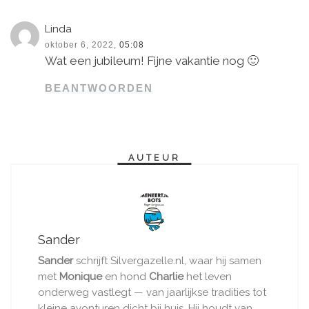
Linda
oktober 6, 2022,
05:08
Wat een jubileum! Fijne vakantie nog 🙂
BEANTWOORDEN
AUTEUR
Sander
Sander
schrijft Silvergazelle.nl, waar hij samen
met
Monique
en hond
Charlie
het leven
onderweg vastlegt — van jaarlijkse tradities tot
kleine avonturen dicht bij huis. Hij houdt van