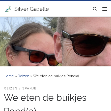
Ga naar inhoud
Silver Gazelle
Search
Me
Home
»
Reizen
»
We eten de buikjes Rond(a)
REIZEN
SPANJE
We eten de buikjes