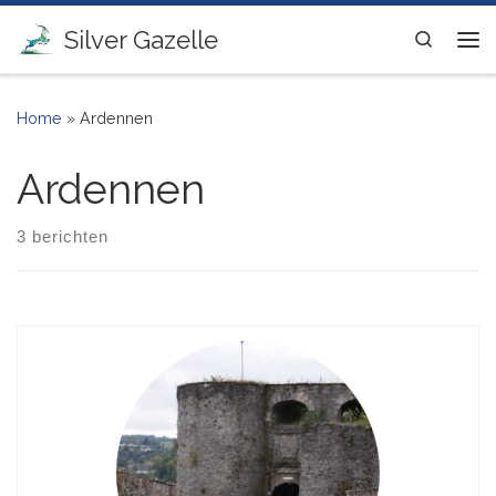
Ga naar inhoud
Silver Gazelle
Search
Me
Home
»
Ardennen
Ardennen
3 berichten