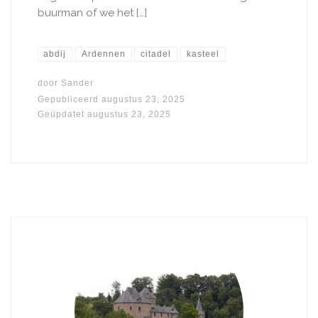
buurman of we het […]
abdij
Ardennen
citadel
kasteel
door
Sander
Gepubliceerd
augustus 23, 2025
Geüpdatet
augustus 23, 2025