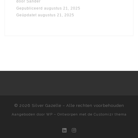
door
Sander
Gepubliceerd
augustus 21, 2025
Geüpdatet
augustus 21, 2025
© 2026
Silver Gazelle
– Alle rechten voorbehouden
Aangeboden door
WP
– Ontworpen met de
Customizr thema