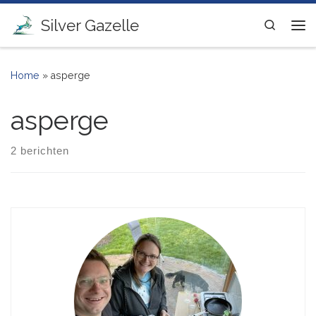
Ga naar inhoud
Silver Gazelle
Search
Me
Home
»
asperge
asperge
2 berichten