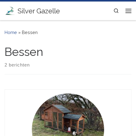
Ga naar inhoud
Silver Gazelle
Search
Me
Home
»
Bessen
Bessen
2 berichten