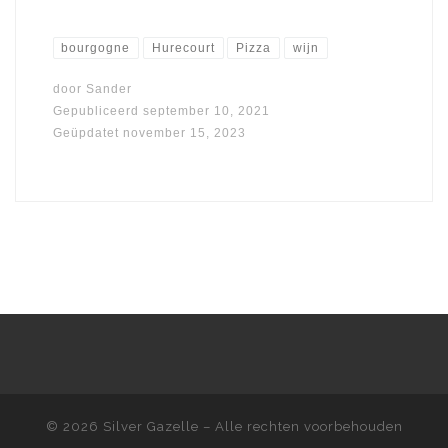
bourgogne
Hurecourt
Pizza
wijn
door
Sander
Gepubliceerd
september 10, 2021
Geüpdatet
november 15, 2023
© 2026
Silver Gazelle
– Alle rechten voorbehouden