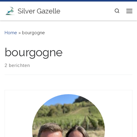
Ga naar inhoud
Silver Gazelle
Search
Me
Home
»
bourgogne
bourgogne
2 berichten