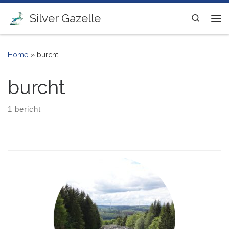
Ga naar inhoud
Silver Gazelle
Search
Me
Home
»
burcht
burcht
1 bericht