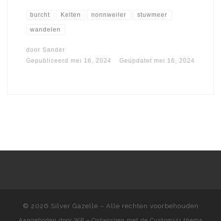
burcht
Kelten
nonnweiler
stuwmeer
wandelen
door
Sander
Gepubliceerd
mei 16, 2024
Geüpdatet
mei 16, 2024
© 2026
Silver Gazelle
– Alle rechten voorbehouden
Aangeboden door
WP
– Ontworpen met de
Customizr thema