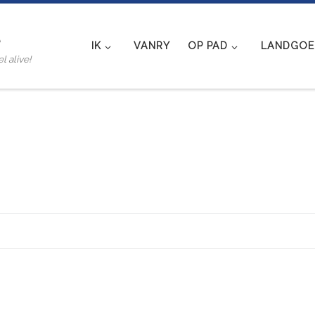
e
IK
VANRY
OP PAD
LANDGOED
l alive!