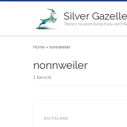
Ga naar inhoud
Silver Gazell
There's no point living if you can't fee
Home
»
nonnweiler
nonnweiler
1 bericht
DUITSLAND