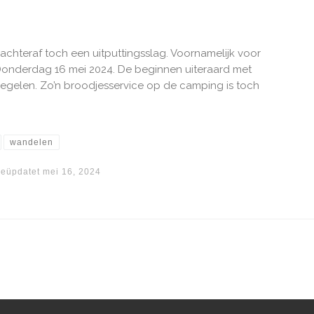
t achteraf toch een uitputtingsslag. Voornamelijk voor
 Donderdag 16 mei 2024. De beginnen uiteraard met
 regelen. Zo’n broodjesservice op de camping is toch
wandelen
eüpdatet
mei 16, 2024