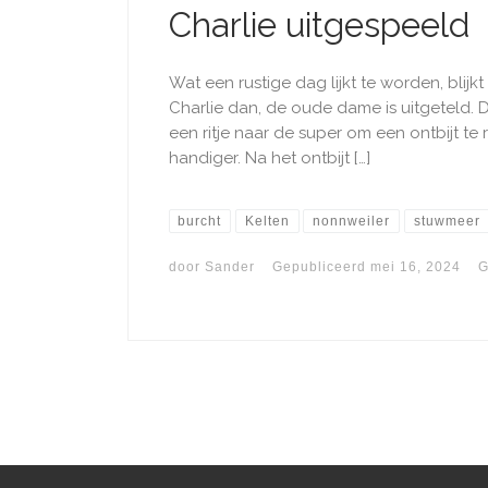
Charlie uitgespeeld
Wat een rustige dag lijkt te worden, blijk
Charlie dan, de oude dame is uitgeteld.
een ritje naar de super om een ontbijt te
handiger. Na het ontbijt […]
burcht
Kelten
nonnweiler
stuwmeer
door
Sander
Gepubliceerd
mei 16, 2024
G