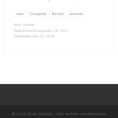
cake
Courgette
Recept
walnoot
door
Sander
Gepubliceerd
augustus 26, 2021
Geüpdatet
mei 22, 2026
© 2026
Silver Gazelle
– Alle rechten voorbehouden