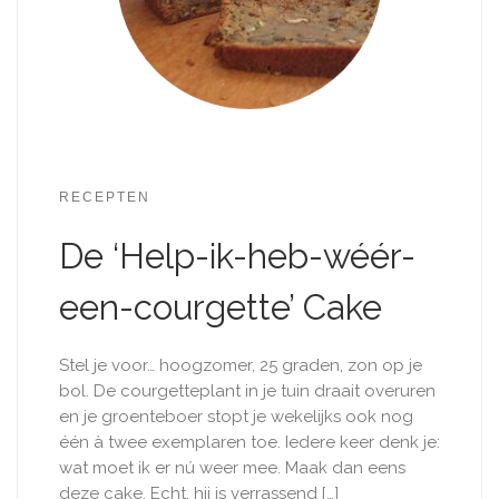
RECEPTEN
De ‘Help-ik-heb-wéér-
een-courgette’ Cake
Stel je voor… hoogzomer, 25 graden, zon op je
bol. De courgetteplant in je tuin draait overuren
en je groenteboer stopt je wekelijks ook nog
één à twee exemplaren toe. Iedere keer denk je:
wat moet ik er nú weer mee. Maak dan eens
deze cake. Echt, hij is verrassend […]