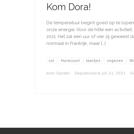
Kom Dora!
De temperatuur begint goed op te lopen 
onze energie. Voor de hitte een activiteit,
2021. Het zal een uur of vier zij geweest 
normaal in Frankrijk, maar […]
col
Hurecourt
taartjes
vogezen
Wa
door
Sander
Gepubliceerd
juli 21, 2021
G