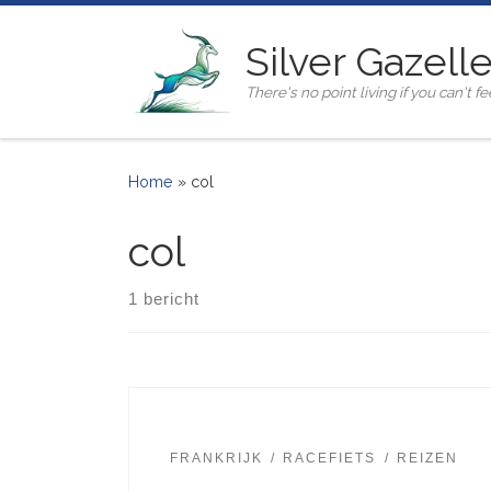
Ga naar inhoud
Silver Gazell
There's no point living if you can't fee
Home
»
col
col
1 bericht
FRANKRIJK
RACEFIETS
REIZEN