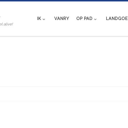
e
IK
VANRY
OP PAD
LANDGOED
l alive!