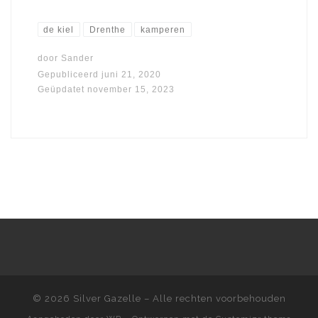
de kiel
Drenthe
kamperen
door
Sander
Gepubliceerd
juni 21, 2020
Geüpdatet
november 15, 2023
© 2026
Silver Gazelle
– Alle rechten voorbehouden