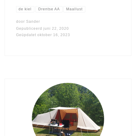
de kiel
Drentse AA
Maallust
door
Sander
Gepubliceerd
juni 22, 2020
Geüpdatet
oktober 16, 2023