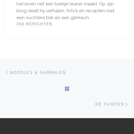
het leven nét een beetje leuker maakt. Op zijn
blog deelt hij verhalen, foto’s en recepten met
een nuchtere blik en een glimlach.
366 BERICHTEN
Bericht navigatie
Vorig bericht
NOODLES & GARNALEN
TERUG NAAR BERICHTEN
Vo
DE FLINTEN