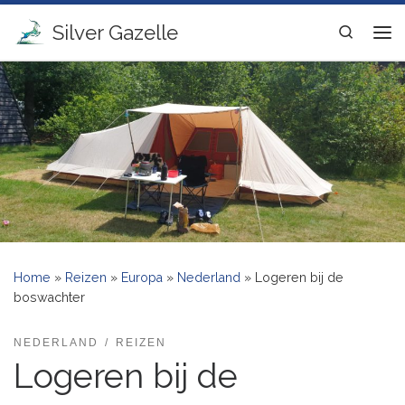
Ga naar inhoud
Silver Gazelle
Search
Me
Home
»
Reizen
»
Europa
»
Nederland
»
Logeren bij de
boswachter
NEDERLAND
REIZEN
Logeren bij de