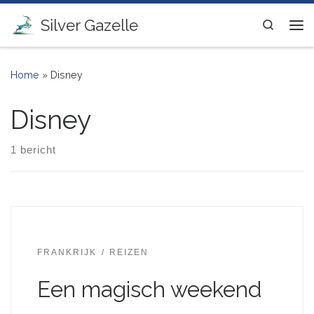
Ga naar inhoud
Silver Gazelle
Search
Me
Home
»
Disney
Disney
1 bericht
FRANKRIJK
REIZEN
Een magisch weekend