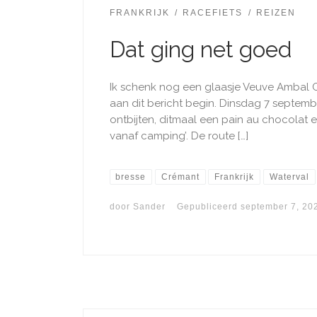
FRANKRIJK
RACEFIETS
REIZEN
Dat ging net goed
Ik schenk nog een glaasje Veuve Ambal
aan dit bericht begin. Dinsdag 7 septem
ontbijten, ditmaal een pain au chocolat en
vanaf camping’. De route […]
bresse
Crémant
Frankrijk
Waterval
door
Sander
Gepubliceerd
september 7, 20