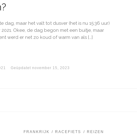
n?
g, maar het valt tot dusver (het is nu 15:36 uur)
 2021. Okee, de dag begon met een buitje, maar
nt werd er net zo koud of warm van als […]
021
Geüpdatet
november 15, 2023
FRANKRIJK
RACEFIETS
REIZEN