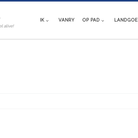
e
IK
VANRY
OP PAD
LANDGOED
l alive!