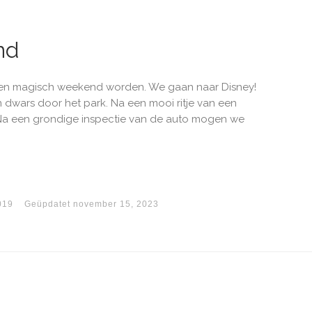
nd
 een magisch weekend worden. We gaan naar Disney!
un dwars door het park. Na een mooi ritje van een
. Na een grondige inspectie van de auto mogen we
019
Geüpdatet
november 15, 2023