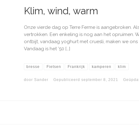
Klim, wind, warm
Onze vierde dag op Terre Ferme is aangebroken. Als
vertrokken. Een enkeling is nog aan het opruimen.
ontbijt, vandaag yoghurt met cruesli, maken we ons
Vandaag is het ’50 […]
bresse
Fietsen
Frankrijk
kamperen
klim
door
Sander
Gepubliceerd
september 8, 2021
Geüpda