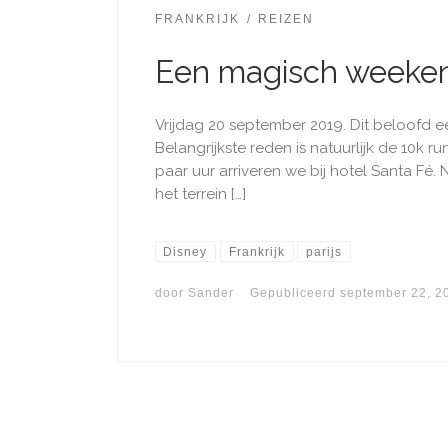
FRANKRIJK
REIZEN
Een magisch weeke
Vrijdag 20 september 2019. Dit beloofd
Belangrijkste reden is natuurlijk de 10k r
paar uur arriveren we bij hotel Santa Fé
het terrein […]
Disney
Frankrijk
parijs
door
Sander
Gepubliceerd
september 22, 2