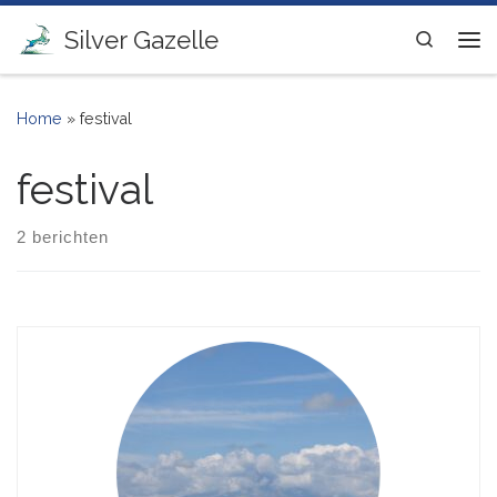
Ga naar inhoud
Silver Gazelle
Search
Me
Home
»
festival
festival
2 berichten