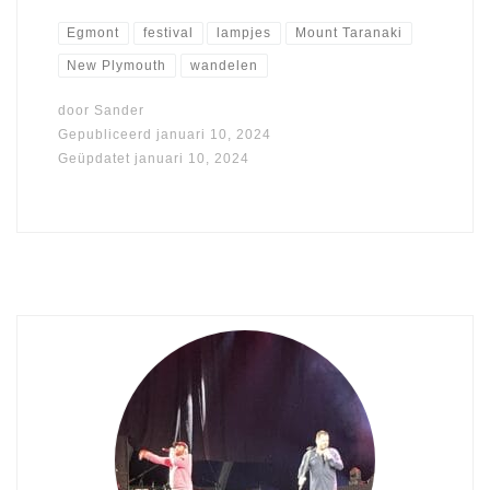
Egmont
festival
lampjes
Mount Taranaki
New Plymouth
wandelen
door
Sander
Gepubliceerd
januari 10, 2024
Geüpdatet
januari 10, 2024