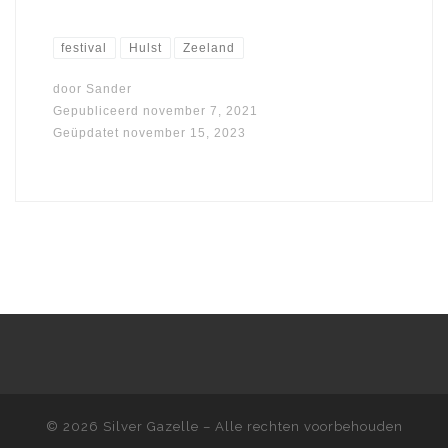
festival
Hulst
Zeeland
door
Sander
Gepubliceerd
november 7, 2021
Geüpdatet
november 15, 2023
© 2026
Silver Gazelle
– Alle rechten voorbehouden