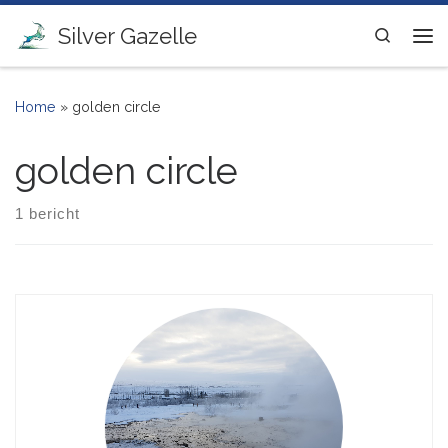
Ga naar inhoud
Silver Gazelle
Search
Me
Home
»
golden circle
golden circle
1 bericht