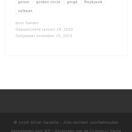
geiser
golden circle
gorge
Reykjavik
vulkaan
door
Sander
Gepubliceerd
januari 18, 2020
Geüpdatet
november 15, 2023
© 2026
Silver Gazelle
– Alle rechten voorbehouden
Aangeboden door
WP
– Ontworpen met de
Customizr thema