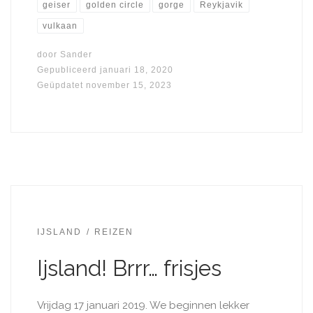
geiser
golden circle
gorge
Reykjavik
vulkaan
door
Sander
Gepubliceerd
januari 18, 2020
Geüpdatet
november 15, 2023
IJSLAND
REIZEN
Ijsland! Brrr… frisjes
Vrijdag 17 januari 2019. We beginnen lekker