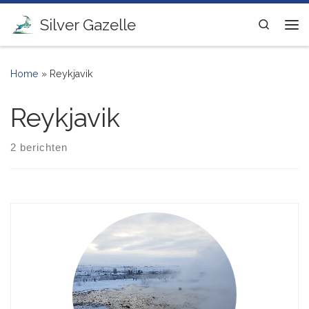
Ga naar inhoud
Silver Gazelle
Search
Me
Home
»
Reykjavik
Reykjavik
2 berichten