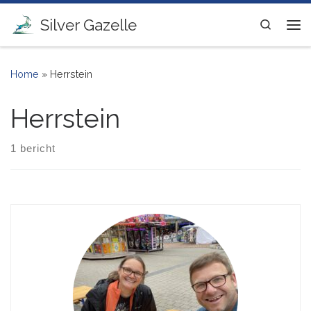
Ga naar inhoud
Silver Gazelle
Search
Me
Home
»
Herrstein
Herrstein
1 bericht