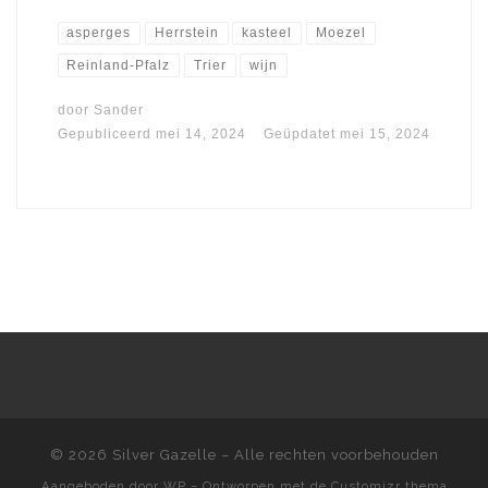
asperges
Herrstein
kasteel
Moezel
Reinland-Pfalz
Trier
wijn
door
Sander
Gepubliceerd
mei 14, 2024
Geüpdatet
mei 15, 2024
© 2026
Silver Gazelle
– Alle rechten voorbehouden
Aangeboden door
WP
– Ontworpen met de
Customizr thema