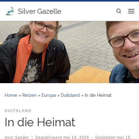
Ga naar inhoud
Silver Gazelle
Search
Me
Home
»
Reizen
»
Europa
»
Duitsland
»
In die Heimat
DUITSLAND
In die Heimat
door
Sander
|
Gepubliceerd
mei 14, 2024
-
Geüpdatet
mei 15,