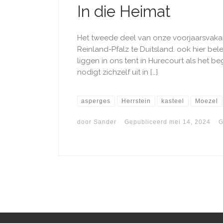
In die Heimat
Het tweede deel van onze voorjaarsvakanti
Reinland-Pfalz te Duitsland. ook hier bel
liggen in ons tent in Hurecourt als het be
nodigt zichzelf uit in […]
asperges
Herrstein
kasteel
Moezel
door
Sander
Gepubliceerd
mei 14, 2024
G