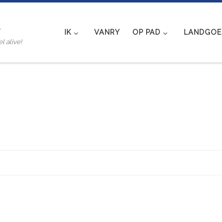
e
IK
VANRY
OP PAD
LANDGOED
l alive!