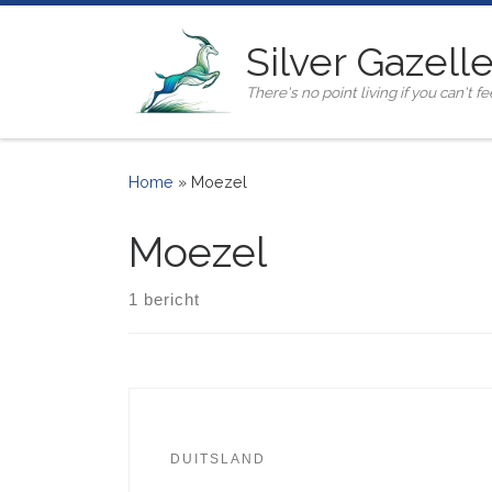
Ga naar inhoud
Silver Gazell
There's no point living if you can't fee
Home
»
Moezel
Moezel
1 bericht
DUITSLAND