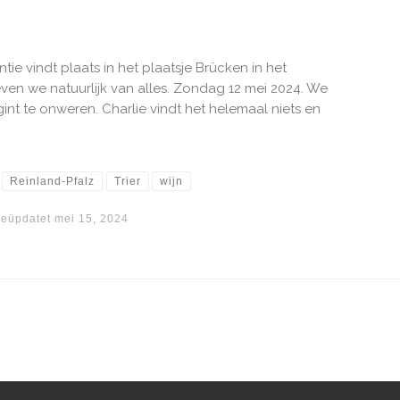
e vindt plaats in het plaatsje Brücken in het
even we natuurlijk van alles. Zondag 12 mei 2024. We
gint te onweren. Charlie vindt het helemaal niets en
Reinland-Pfalz
Trier
wijn
eüpdatet
mei 15, 2024