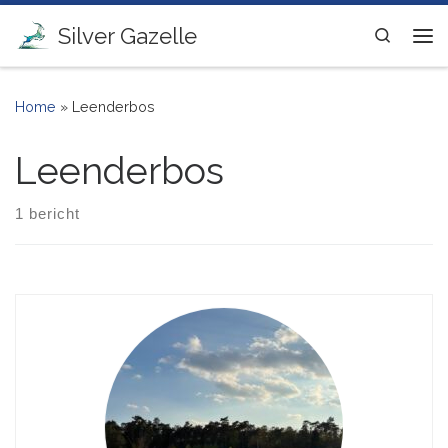
Ga naar inhoud
Silver Gazelle
Search
Me
Home
»
Leenderbos
Leenderbos
1 bericht