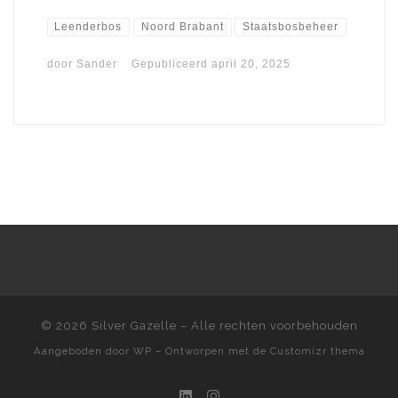
Leenderbos
Noord Brabant
Staatsbosbeheer
door
Sander
Gepubliceerd
april 20, 2025
© 2026
Silver Gazelle
– Alle rechten voorbehouden
Aangeboden door
WP
– Ontworpen met de
Customizr thema