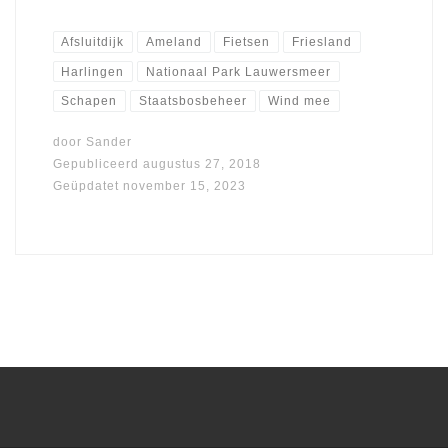
Afsluitdijk
Ameland
Fietsen
Friesland
Harlingen
Nationaal Park Lauwersmeer
Schapen
Staatsbosbeheer
Wind mee
door
Sander
Gepubliceerd
augustus 27, 2018
Geüpdatet
november 15, 2023