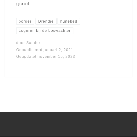
genot.
borger
Drenthe
hunebed
Logeren bij de boswachter
door
Sander
Gepubliceerd
januari 2, 2021
Geüpdatet
november 15, 2023