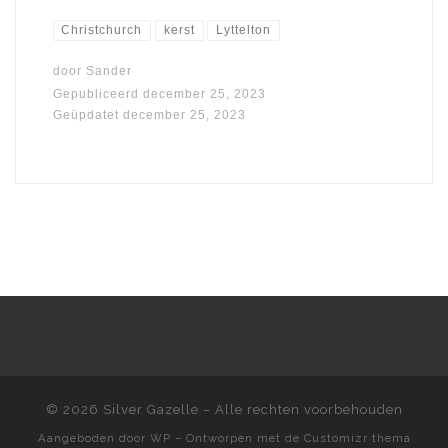
Christchurch
kerst
Lyttelton
door
Sander
Gepubliceerd
december 25, 2023
Geüpdatet
december 25, 2023
© 2026
Silver Gazelle
– Alle rechten voorbehouden
Aangeboden door
WP
– Ontworpen met de
Customizr thema