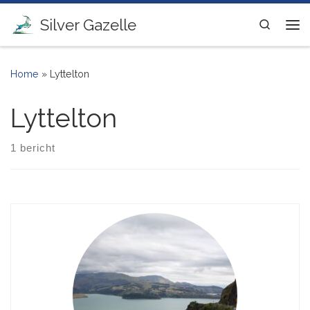
Ga naar inhoud
Silver Gazelle
Search
Me
Home
»
Lyttelton
Lyttelton
1 bericht