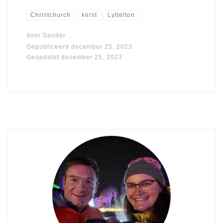
Christchurch
kerst
Lyttelton
door
Sander
Gepubliceerd
december 25, 2023
Geüpdatet
december 25, 2023