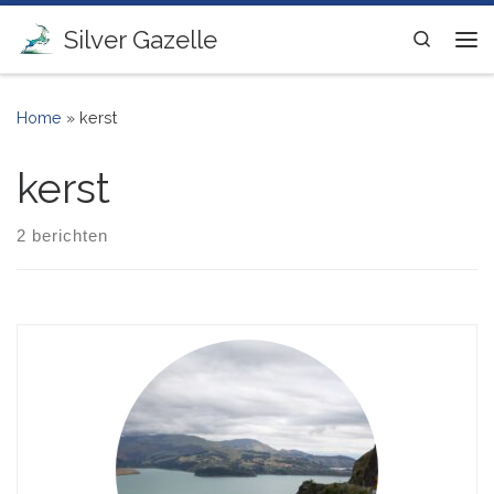
Ga naar inhoud
Silver Gazelle
Search
Me
Home
»
kerst
kerst
2 berichten