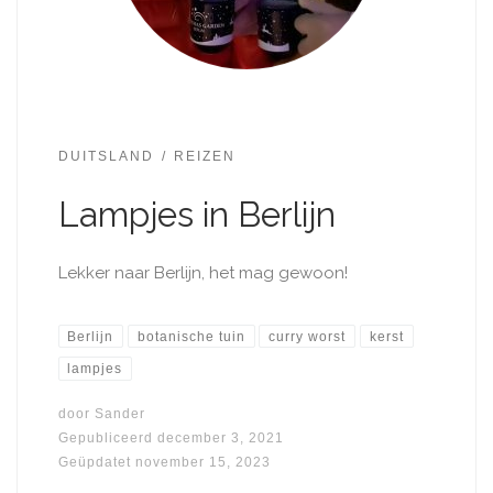
DUITSLAND
REIZEN
Lampjes in Berlijn
Lekker naar Berlijn, het mag gewoon!
Berlijn
botanische tuin
curry worst
kerst
lampjes
door
Sander
Gepubliceerd
december 3, 2021
Geüpdatet
november 15, 2023